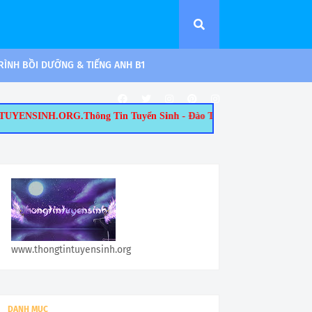
ÌNH BỒI DƯỠNG & TIẾNG ANH B1
ng Tin Tuyển Sinh - Đào Tạo Tại TP.HCM: 1/ Tuyển Sinh Thạc Sĩ: - 
www.thongtintuyensinh.org
DANH MỤC