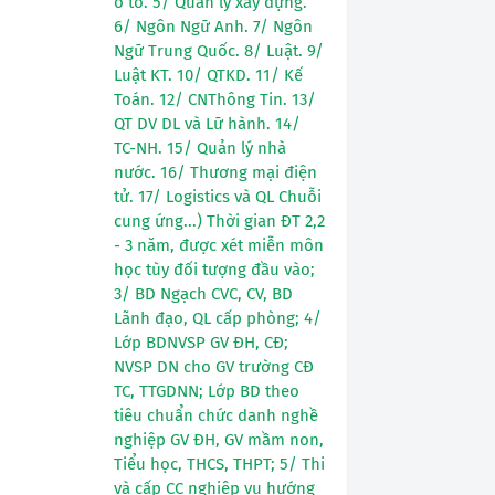
ô tô. 5/ Quản lý xây dựng.
6/ Ngôn Ngữ Anh. 7/ Ngôn
Ngữ Trung Quốc. 8/ Luật. 9/
Luật KT. 10/ QTKD. 11/ Kế
Toán. 12/ CNThông Tin. 13/
QT DV DL và Lữ hành. 14/
TC-NH. 15/ Quản lý nhà
nước. 16/ Thương mại điện
tử. 17/ Logistics và QL Chuỗi
cung ứng...) Thời gian ĐT 2,2
- 3 năm, được xét miễn môn
học tùy đối tượng đầu vào;
3/ BD Ngạch CVC, CV, BD
Lãnh đạo, QL cấp phòng; 4/
Lớp BDNVSP GV ĐH, CĐ;
NVSP DN cho GV trường CĐ
TC, TTGDNN; Lớp BD theo
tiêu chuẩn chức danh nghề
nghiệp GV ĐH, GV mầm non,
Tiểu học, THCS, THPT; 5/ Thi
và cấp CC nghiệp vụ hướng