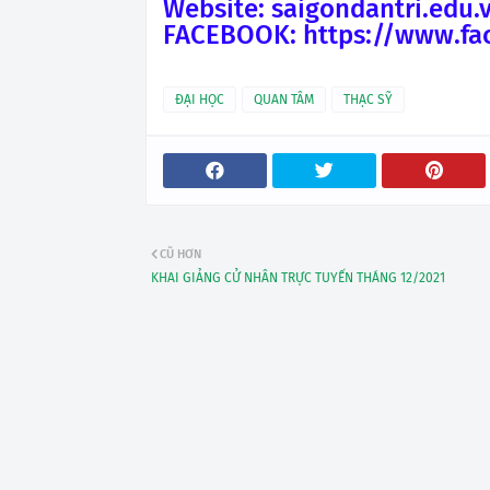
Website: saigondantri.edu.
FACEBOOK: https://www.fa
ĐẠI HỌC
QUAN TÂM
THẠC SỸ
CŨ HƠN
KHAI GIẢNG CỬ NHÂN TRỰC TUYẾN THÁNG 12/2021