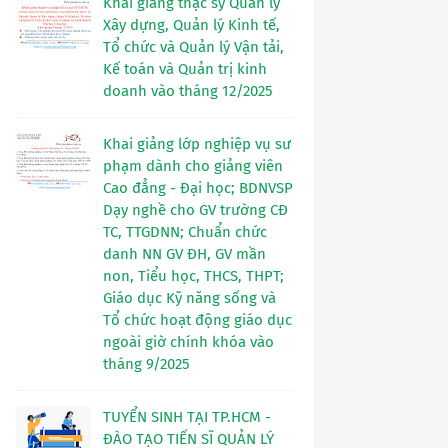
Khai giảng thạc sỹ Quản lý
Xây dựng, Quản lý Kinh tế,
Tổ chức và Quản lý Vận tải,
Kế toán và Quản trị kinh
doanh vào tháng 12/2025
Khai giảng lớp nghiệp vụ sư
phạm dành cho giảng viên
Cao đẳng - Đại học; BDNVSP
Dạy nghề cho GV trường CĐ
TC, TTGDNN; Chuẩn chức
danh NN GV ĐH, GV mần
non, Tiểu học, THCS, THPT;
Giáo dục Kỹ năng sống và
Tổ chức hoạt động giáo dục
ngoài giờ chính khóa vào
tháng 9/2025
TUYỂN SINH TẠI TP.HCM -
ĐÀO TẠO TIẾN SĨ QUẢN LÝ