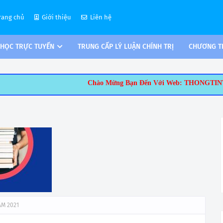
rang chủ
Giới thiệu
Liên hệ
 HỌC TRỰC TUYẾN
TRUNG CẤP LÝ LUẬN CHÍNH TRỊ
CHƯƠNG TR
Chào Mừng Bạn Đến Với Web: THONGTINTUYENSINH.ORG.Thô
ĂM 2021