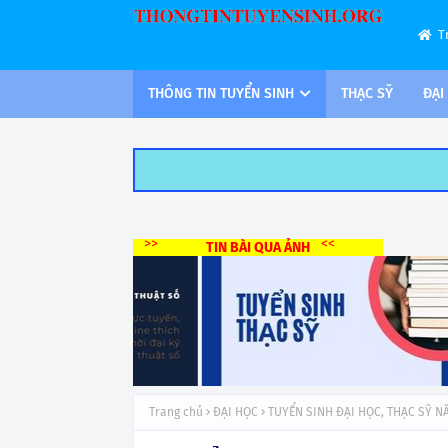
T
THÔNG TIN TUYỂN SINH
THẠC SỸ
ĐẠI
>>
<<
TIN BÀI QUA ẢNH
Trang chủ
ĐẠI HỌC
TUYỂN SINH ĐẠI HỌC, THẠC SỸ N