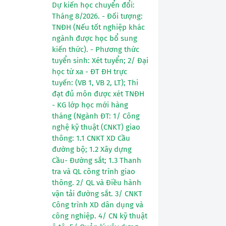
Dự kiến học chuyển đổi:
Tháng 8/2026. - Đối tượng:
TNĐH (Nếu tốt nghiệp khác
ngành được học bổ sung
kiến thức). - Phương thức
tuyển sinh: Xét tuyển; 2/ Đại
học từ xa - ĐT ĐH trực
tuyến: (VB 1, VB 2, LT); Thi
đạt đủ môn được xét TNĐH
- KG lớp học mới hàng
tháng (Ngành ĐT: 1/ Công
nghệ kỹ thuật (CNKT) giao
thông: 1.1 CNKT XD Cầu
đường bộ; 1.2 Xây dựng
Cầu- Đường sắt; 1.3 Thanh
tra và QL công trình giao
thông. 2/ QL và Điều hành
vận tải đường sắt. 3/ CNKT
Công trình XD dân dụng và
công nghiệp. 4/ CN kỹ thuật