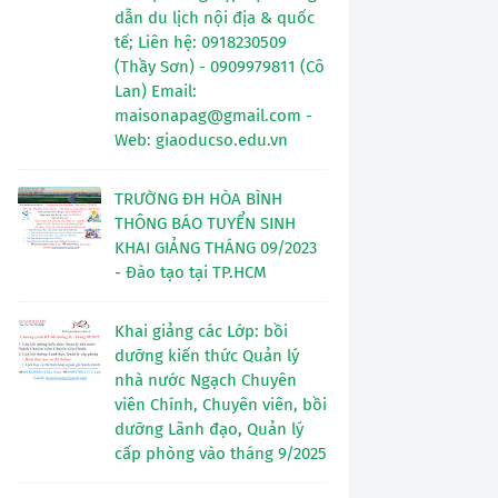
dẫn du lịch nội địa & quốc
tế; Liên hệ: 0918230509
(Thầy Sơn) - 0909979811 (Cô
Lan) Email:
maisonapag@gmail.com -
Web: giaoducso.edu.vn
TRƯỜNG ĐH HÒA BÌNH
THÔNG BÁO TUYỂN SINH
KHAI GIẢNG THÁNG 09/2023
- Đào tạo tại TP.HCM
Khai giảng các Lớp: bồi
dưỡng kiến thức Quản lý
nhà nước Ngạch Chuyên
viên Chính, Chuyên viên, bồi
dưỡng Lãnh đạo, Quản lý
cấp phòng vào tháng 9/2025