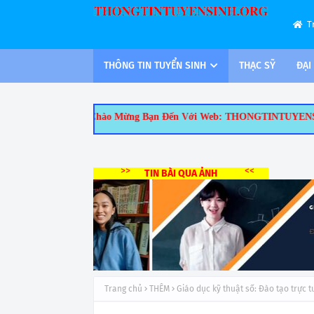
T
THÔNG TIN TUYỂN SINH
THẠC SỸ
ĐẠI
Chào Mừng Bạn Đến Với Web: THONGTINTUYENSINH.ORG.Thông Tin Tuyể
>>
<<
TIN BÀI QUA ẢNH
Trang chủ
THÊM
Giáo dục kỹ thuật số: Đào tạo trực t