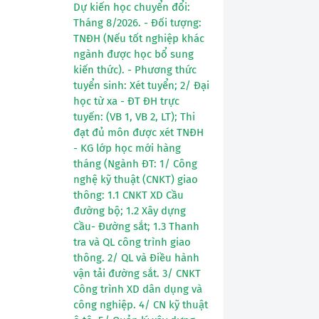
Dự kiến học chuyển đổi:
Tháng 8/2026. - Đối tượng:
TNĐH (Nếu tốt nghiệp khác
ngành được học bổ sung
kiến thức). - Phương thức
tuyển sinh: Xét tuyển; 2/ Đại
học từ xa - ĐT ĐH trực
tuyến: (VB 1, VB 2, LT); Thi
đạt đủ môn được xét TNĐH
- KG lớp học mới hàng
tháng (Ngành ĐT: 1/ Công
nghệ kỹ thuật (CNKT) giao
thông: 1.1 CNKT XD Cầu
đường bộ; 1.2 Xây dựng
Cầu- Đường sắt; 1.3 Thanh
tra và QL công trình giao
thông. 2/ QL và Điều hành
vận tải đường sắt. 3/ CNKT
Công trình XD dân dụng và
công nghiệp. 4/ CN kỹ thuật