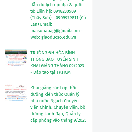
dẫn du lịch nội địa & quốc
tế; Liên hệ: 0918230509
(Thầy Sơn) - 0909979811 (Cô
Lan) Email:
maisonapag@gmail.com -
Web: giaoducso.edu.vn
TRƯỜNG ĐH HÒA BÌNH
THÔNG BÁO TUYỂN SINH
KHAI GIẢNG THÁNG 09/2023
- Đào tạo tại TP.HCM
Khai giảng các Lớp: bồi
dưỡng kiến thức Quản lý
nhà nước Ngạch Chuyên
viên Chính, Chuyên viên, bồi
dưỡng Lãnh đạo, Quản lý
cấp phòng vào tháng 9/2025