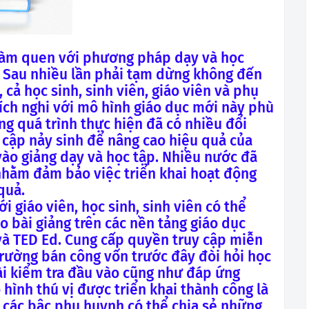
làm quen với phương pháp dạy và học
Sau nhiều lần phải tạm dừng không đến
cả học sinh, sinh viên, giáo viên và phụ
ích nghi với mô hình giáo dục mới này phù
ng quá trình thực hiện đã có nhiều đổi
cập nảy sinh để nâng cao hiệu quả của
ào giảng dạy và học tập. Nhiều nước đã
nhằm đảm bảo việc triển khai hoạt động
quả.
ới giáo viên, học sinh, sinh viên có thể
o bài giảng trên các nền tảng giáo dục
à TED Ed. Cung cấp quyền truy cập miễn
trường bán công vốn trước đây đòi hỏi học
bài kiểm tra đầu vào cũng như đáp ứng
hình thú vị được triển khai thành công là
 các bậc phụ huynh có thể chia sẻ những