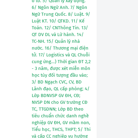
ô tô. 5/ Quản lý xây dựng.
6/ Ngôn Ngữ Anh. 7/ Ngôn
Ngữ Trung Quốc. 8/ Luật. 9/
Luật KT. 10/ QTKD. 11/ Kế
Toán. 12/ CNThông Tin. 13/
QT DV DL và Lữ hành. 14/
TC-NH. 15/ Quản lý nhà
nước. 16/ Thương mại điện
tử. 17/ Logistics và QL Chuỗi
cung ứng...) Thời gian ĐT 2,2
- 3 năm, được xét miễn môn
học tùy đối tượng đầu vào;
3/ BD Ngạch CVC, CV, BD
Lãnh đạo, QL cấp phòng; 4/
Lớp BDNVSP GV ĐH, CĐ;
NVSP DN cho GV trường CĐ
TC, TTGDNN; Lớp BD theo
tiêu chuẩn chức danh nghề
nghiệp GV ĐH, GV mầm non,
Tiểu học, THCS, THPT; 5/ Thi
và cấp CC nghiệp vụ hướng