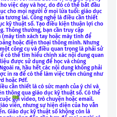
ho việc dạy và học, do đó có thể bắt đầu
ục cho mọi người ở mọi lứa tuổi: giáo dục
ủa tương lai. Công nghệ là điều cần thiết
c kỹ thuật số. Tạo điều kiện thuận lợi cho
ng. Thông thường, bạn cần truy cập
h (máy tính xách tay hoặc máy tính để
 bảng hoặc điện thoại thông minh. Nhưng
một công cụ và điều quan trọng là phải sử
 có thể tìm hiểu chính xác nội dung quan
i liệu được sử dụng để học và chúng
Ngoài ra, hầu hết các nội dung không phải
ợc in ra để có thể làm việc trên chúng như
d hoặc Pdf.
iều cần thiết là có sức mạnh của ý chí và
ên thông qua giáo dục kỹ thuật số. Có thể
 cuộc gọi video, trò chuyện hoặc email.
giáo viên, nhưng sự hiện diện của họ vẫn
ến. Giáo dục kỹ thuật số không còn là