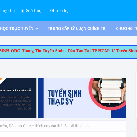
rang chủ
Giới thiệu
Liên hệ
 HỌC TRỰC TUYẾN
TRUNG CẤP LÝ LUẬN CHÍNH TRỊ
CHƯƠNG TR
n Sinh - Đào Tạo Tại TP.HCM: 1/ Tuyển Sinh Thạc Sĩ: - Ngành: ThS 
uyến, Đào tạo Online thích ứng với thời đại kỹ thuật số.