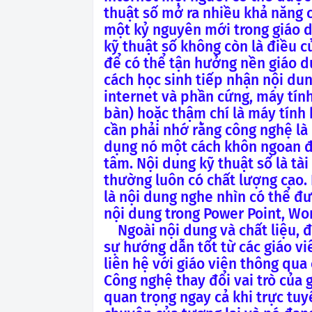
thuật số mở ra nhiều khả năng c
một kỷ nguyên mới trong giáo d
kỹ thuật số không còn là điều c
để có thể tận hưởng nền giáo dụ
cách học sinh tiếp nhận nội du
internet và phần cứng, máy tín
bàn) hoặc thậm chí là máy tính
cần phải nhớ rằng công nghệ là 
dụng nó một cách khôn ngoan để
tâm.
Nội dung kỹ thuật số là tà
thường luôn có chất lượng cao. 
là nội dung nghe nhìn có thể đư
nội dung trong Power Point, Wor
Ngoài nội dung và chất liệu, đ
sự hướng dẫn tốt từ các giáo vi
liên hệ với giáo viên thông qua
Công nghệ thay đổi vai trò của 
quan trọng ngay cả khi trực tuy