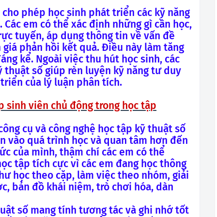
cho phép học sinh phát triển các kỹ năng
. Các em có thể xác định những gì cần học,
rực tuyến, áp dụng thông tin về vấn đề
 giá phản hồi kết quả. Điều này làm tăng
áng kể. Ngoài việc thu hút học sinh, các
 thuật số giúp rèn luyện kỹ năng tư duy
triển của lý luận phân tích.
p sinh viên chủ động trong học tập
công cụ và công nghệ học tập kỹ thuật số
ơn vào quá trình học và quan tâm hơn đến
hức của mình, thậm chí các em có thể
ọc tập tích cực vì các em đang học thông
ư học theo cặp, làm việc theo nhóm, giải
c, bản đồ khái niệm, trò chơi hóa, dàn
ật số mang tính tương tác và ghi nhớ tốt