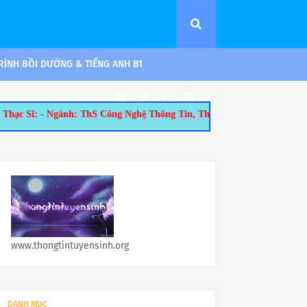
ÌNH BỒI DƯỠNG & TIẾNG ANH B1
Công Nghệ Thông Tin, ThS Quản Trị Kinh Doanh, ThS Kế Toán, ThS Lu
www.thongtintuyensinh.org
DANH MỤC