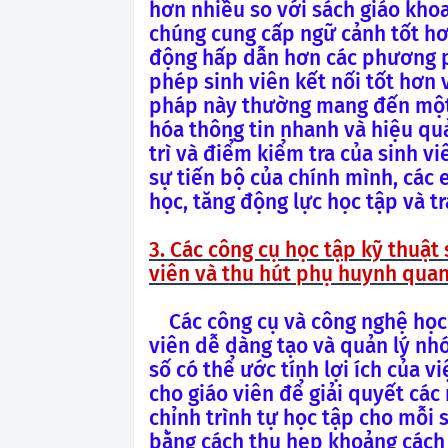
hơn nhiều so với sách giáo khoa
chúng cung cấp ngữ cảnh tốt hơ
động hấp dẫn hơn các phương p
phép sinh viên kết nối tốt hơn 
pháp này thường mang đến một c
hóa thông tin nhanh và hiệu qu
trì và điểm kiểm tra của sinh vi
sự tiến bộ của chính mình, các e
học, tăng động lực học tập và t
3. Các công cụ học tập kỹ thuật
viên và thu hút phụ huynh quan
Các công cụ và công nghệ học
viên dễ dàng tạo và quản lý nh
số có thể ước tính lợi ích của v
cho giáo viên để giải quyết các
chỉnh trình tự học tập cho mỗi 
bằng cách thu hẹp khoảng cách