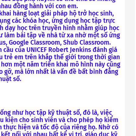
 nhau đồng hành với con em.
khai hàng loạt giải pháp hộ trở học sinh,
dụng các khóa học, ứng dụng học tập trực
h dạy học trên truyền hình nhằm giúp học
ư làm bài tập về nhà từ xa nhờ một số ứng
us, Google Classroom, Shub Classroom.
 cầu của UNICEF Robert Jenkins đánh giá
u trẻ em trên khắp thế giới trong thời gian
 hơn một năm triển khai mô hình này cũng
o gỡ, mà lớn nhất là vấn đề bất bình đẳng
huật số.
ống như học tập kỹ thuật số, đó là, việc
u kiện cho sinh viên và cho phép họ kiểm
h thực hiện và tốc độ của riêng họ. Nhờ có
ết nối với nhau bất kể vị trí, giáo dục kỹ