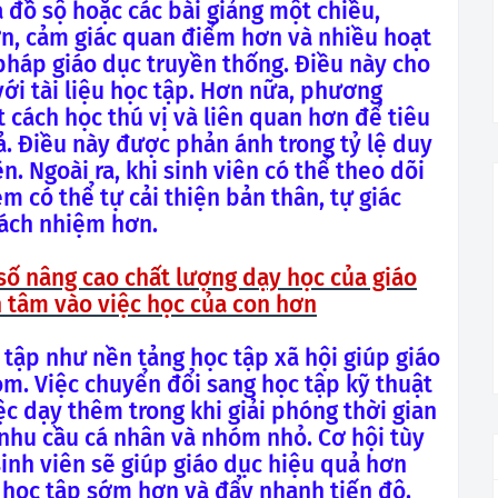
 đồ sộ hoặc các bài giảng một chiều,
n, cảm giác quan điểm hơn và nhiều hoạt
háp giáo dục truyền thống. Điều này cho
với tài liệu học tập. Hơn nữa, phương
ách học thú vị và liên quan hơn để tiêu
ả. Điều này được phản ánh trong tỷ lệ duy
ên. Ngoài ra, khi sinh viên có thể theo dõi
m có thể tự cải thiện bản thân, tự giác
rách nhiệm hơn.
 số nâng cao chất lượng dạy học của giáo
 tâm vào việc học của con hơn
 tập như nền tảng học tập xã hội giúp giáo
óm. Việc chuyển đổi sang học tập kỹ thuật
iệc dạy thêm trong khi giải phóng thời gian
 nhu cầu cá nhân và nhóm nhỏ. Cơ hội tùy
sinh viên sẽ giúp giáo dục hiệu quả hơn
 học tập sớm hơn và đẩy nhanh tiến độ.