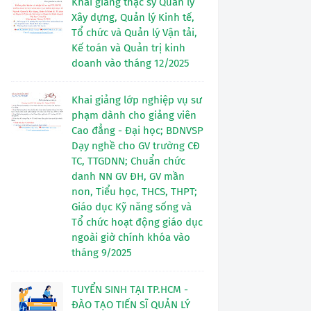
Khai giảng thạc sỹ Quản lý
Xây dựng, Quản lý Kinh tế,
Tổ chức và Quản lý Vận tải,
Kế toán và Quản trị kinh
doanh vào tháng 12/2025
Khai giảng lớp nghiệp vụ sư
phạm dành cho giảng viên
Cao đẳng - Đại học; BDNVSP
Dạy nghề cho GV trường CĐ
TC, TTGDNN; Chuẩn chức
danh NN GV ĐH, GV mần
non, Tiểu học, THCS, THPT;
Giáo dục Kỹ năng sống và
Tổ chức hoạt động giáo dục
ngoài giờ chính khóa vào
tháng 9/2025
TUYỂN SINH TẠI TP.HCM -
ĐÀO TẠO TIẾN SĨ QUẢN LÝ