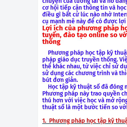
chuyện của tương lai và nó đan
cơ hội tiếp cận thông tin và họ
điều gì bất cứ lúc nào nhờ Inte
cụ mạnh mẽ này để có được lợi í
Lợi ích của phương pháp họ
tuyến, đào tạo online so v
thống
Phương pháp học tập kỹ thuậ
pháp giáo dục truyền thống. Việ
thể khác nhau, từ việc chỉ sử d
sử dụng các chương trình và th
bút đơn giản.
Học tập kỹ thuật số đã đóng m
Phương pháp này trao quyền ch
thú hơn với việc học và mở rộn
thuật số là một bước tiến so v
1. Phương pháp học tập kỹ thuậ