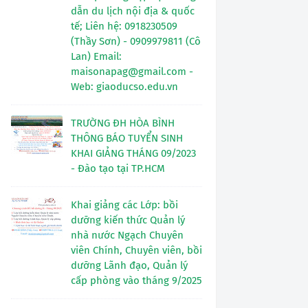
dẫn du lịch nội địa & quốc
tế; Liên hệ: 0918230509
(Thầy Sơn) - 0909979811 (Cô
Lan) Email:
maisonapag@gmail.com -
Web: giaoducso.edu.vn
TRƯỜNG ĐH HÒA BÌNH
THÔNG BÁO TUYỂN SINH
KHAI GIẢNG THÁNG 09/2023
- Đào tạo tại TP.HCM
Khai giảng các Lớp: bồi
dưỡng kiến thức Quản lý
nhà nước Ngạch Chuyên
viên Chính, Chuyên viên, bồi
dưỡng Lãnh đạo, Quản lý
cấp phòng vào tháng 9/2025