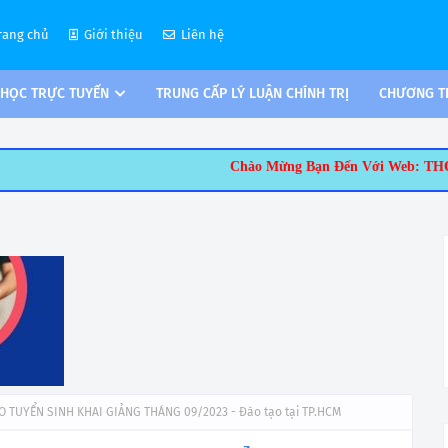
rang chủ
Giới thiệu
Liên hệ
 HỌC TRỰC TUYẾN
TRUNG CẤP LÝ LUẬN CHÍNH TRỊ
CHƯƠNG TR
Chào Mừng Bạn Đến Với Web: THONGTINTUYENSINH.
TUYỂN SINH KHAI GIẢNG THÁNG 09/2023 - Đào tạo tại TP.HCM