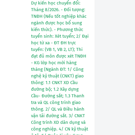
Dự kiến học chuyển đổi:
Tháng 8/2026. - Đối tượng:
TNĐH (Nếu tốt nghiệp khác
ngành được học bổ sung
kiến thức). - Phương thức
tuyển sinh: Xét tuyển; 2/ Đại
học từ xa - ĐT ĐH trực
tuyến: (VB 1, VB 2, LT); Thi
đạt đủ môn được xét TNĐH
- KG lớp học mới hàng
tháng (Ngành ĐT: 1/ Công
nghệ kỹ thuật (CNKT) giao
thông: 1.1 CNKT XD Cầu
đường bộ; 1.2 Xây dựng
Cầu- Đường sắt; 1.3 Thanh
tra và QL công trình giao
thông. 2/ QL và Điều hành
vận tải đường sắt. 3/ CNKT
Công trình XD dân dụng và
công nghiệp. 4/ CN kỹ thuật