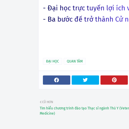
- Đại học trực tuyến lợi íc
- Ba bước để trở thành Cử n
ĐẠI HỌC
QUAN TÂM
CŨ HƠN
Tìm hiểu chương trình đào tạo Thạc sĩ ngành Thú Y (Vete
Medicine)