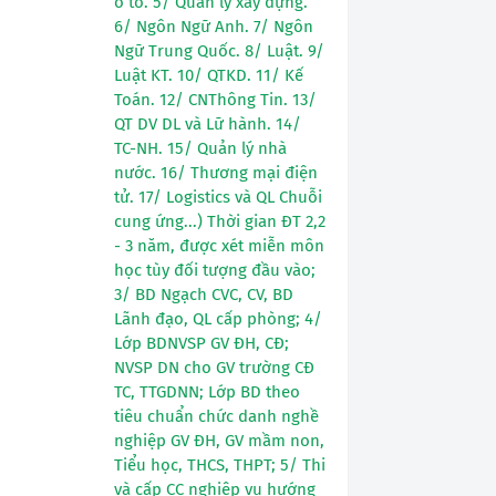
ô tô. 5/ Quản lý xây dựng.
6/ Ngôn Ngữ Anh. 7/ Ngôn
Ngữ Trung Quốc. 8/ Luật. 9/
Luật KT. 10/ QTKD. 11/ Kế
Toán. 12/ CNThông Tin. 13/
QT DV DL và Lữ hành. 14/
TC-NH. 15/ Quản lý nhà
nước. 16/ Thương mại điện
tử. 17/ Logistics và QL Chuỗi
cung ứng...) Thời gian ĐT 2,2
- 3 năm, được xét miễn môn
học tùy đối tượng đầu vào;
3/ BD Ngạch CVC, CV, BD
Lãnh đạo, QL cấp phòng; 4/
Lớp BDNVSP GV ĐH, CĐ;
NVSP DN cho GV trường CĐ
TC, TTGDNN; Lớp BD theo
tiêu chuẩn chức danh nghề
nghiệp GV ĐH, GV mầm non,
Tiểu học, THCS, THPT; 5/ Thi
và cấp CC nghiệp vụ hướng