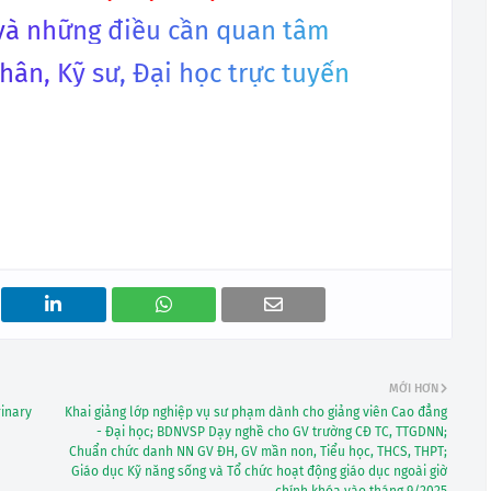
h và những điều cần quan tâm
hân, Kỹ sư, Đại học trực tuyến
MỚI HƠN
rinary
Khai giảng lớp nghiệp vụ sư phạm dành cho giảng viên Cao đẳng
- Đại học; BDNVSP Dạy nghề cho GV trường CĐ TC, TTGDNN;
Chuẩn chức danh NN GV ĐH, GV mần non, Tiểu học, THCS, THPT;
Giáo dục Kỹ năng sống và Tổ chức hoạt động giáo dục ngoài giờ