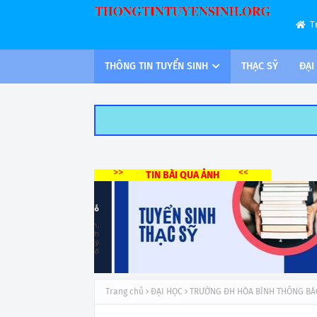
T
THÔNG TIN TUYỂN SINH
THẠC SỸ
ĐẠI
>>
<<
TIN BÀI QUA ẢNH
Trang chủ
ĐẠI HỌC
TRƯỜNG ĐH HÒA BÌNH THÔNG BÁO 