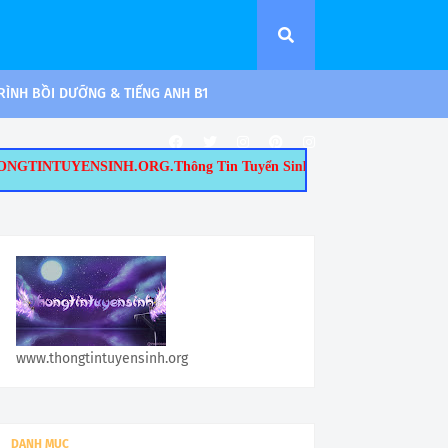
ÌNH BỒI DƯỠNG & TIẾNG ANH B1
ORG.Thông Tin Tuyển Sinh - Đào Tạo Tại TP.HCM: 1/ Tuyển Sinh Thạc
www.thongtintuyensinh.org
DANH MỤC