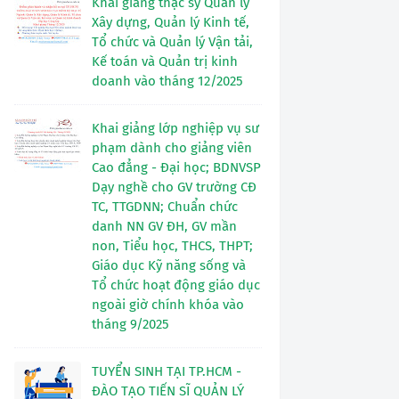
Khai giảng thạc sỹ Quản lý
Xây dựng, Quản lý Kinh tế,
Tổ chức và Quản lý Vận tải,
Kế toán và Quản trị kinh
doanh vào tháng 12/2025
Khai giảng lớp nghiệp vụ sư
phạm dành cho giảng viên
Cao đẳng - Đại học; BDNVSP
Dạy nghề cho GV trường CĐ
TC, TTGDNN; Chuẩn chức
danh NN GV ĐH, GV mần
non, Tiểu học, THCS, THPT;
Giáo dục Kỹ năng sống và
Tổ chức hoạt động giáo dục
ngoài giờ chính khóa vào
tháng 9/2025
TUYỂN SINH TẠI TP.HCM -
ĐÀO TẠO TIẾN SĨ QUẢN LÝ