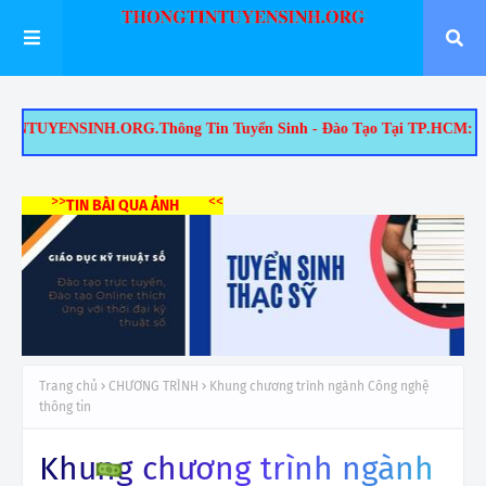
.ORG.Thông Tin Tuyển Sinh - Đào Tạo Tại TP.HCM: 1/ Tuyển Sinh Thạ
>>
<<
TIN BÀI QUA ẢNH
Trang chủ
CHƯƠNG TRÌNH
Khung chương trình ngành Công nghệ
thông tin
Khung chương trình ngành