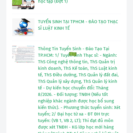
học tập (Đợt 1)
TUYỂN SINH TẠI TPHCM - ĐÀO TẠO THẠC
SĨ LUẬT KINH TẾ
Thông Tin Tuyển Sinh - Đào Tạo Tại
TP.HCM: 1/ Tuyển sinh Thạc sĩ: - Ngành:
ThS Công nghệ thông tin, ThS Quản trị
kinh doanh, ThS Kế toán, ThS Luật kinh
tế, ThS Điều dưỡng, ThS Quản lý đất đai,
ThS Quản lý xây dựng, ThS Quản lý kinh
tế - Dự kiến học chuyển đổi: Tháng
8/2026. - Đối tượng: TNĐH (Nếu tốt
nghiệp khác ngành được học bổ sung
kiến thức). - Phương thức tuyển sinh: Xét
tuyển; 2/ Đại học từ xa - ĐT ĐH trực
tuyến: (VB 1, VB 2, LT); Thi đạt đủ môn
được xét TNĐH - KG lớp học mới hàng