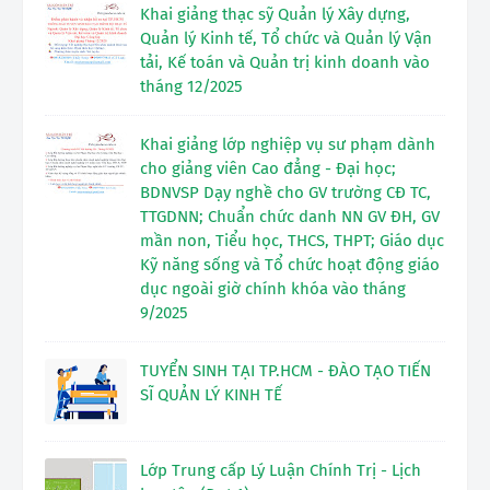
Khai giảng thạc sỹ Quản lý Xây dựng,
Quản lý Kinh tế, Tổ chức và Quản lý Vận
tải, Kế toán và Quản trị kinh doanh vào
tháng 12/2025
Khai giảng lớp nghiệp vụ sư phạm dành
cho giảng viên Cao đẳng - Đại học;
BDNVSP Dạy nghề cho GV trường CĐ TC,
TTGDNN; Chuẩn chức danh NN GV ĐH, GV
mần non, Tiểu học, THCS, THPT; Giáo dục
Kỹ năng sống và Tổ chức hoạt động giáo
dục ngoài giờ chính khóa vào tháng
9/2025
TUYỂN SINH TẠI TP.HCM - ĐÀO TẠO TIẾN
SĨ QUẢN LÝ KINH TẾ
Lớp Trung cấp Lý Luận Chính Trị - Lịch