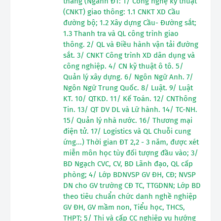
tháng (Ngành ĐT: 1/ Công nghệ kỹ thuật
(CNKT) giao thông: 1.1 CNKT XD Cầu
đường bộ; 1.2 Xây dựng Cầu- Đường sắt;
1.3 Thanh tra và QL công trình giao
thông. 2/ QL và Điều hành vận tải đường
sắt. 3/ CNKT Công trình XD dân dụng và
công nghiệp. 4/ CN kỹ thuật ô tô. 5/
Quản lý xây dựng. 6/ Ngôn Ngữ Anh. 7/
Ngôn Ngữ Trung Quốc. 8/ Luật. 9/ Luật
KT. 10/ QTKD. 11/ Kế Toán. 12/ CNThông
Tin. 13/ QT DV DL và Lữ hành. 14/ TC-NH.
15/ Quản lý nhà nước. 16/ Thương mại
điện tử. 17/ Logistics và QL Chuỗi cung
ứng...) Thời gian ĐT 2,2 - 3 năm, được xét
miễn môn học tùy đối tượng đầu vào; 3/
BD Ngạch CVC, CV, BD Lãnh đạo, QL cấp
phòng; 4/ Lớp BDNVSP GV ĐH, CĐ; NVSP
DN cho GV trường CĐ TC, TTGDNN; Lớp BD
theo tiêu chuẩn chức danh nghề nghiệp
GV ĐH, GV mầm non, Tiểu học, THCS,
THPT; 5/ Thi và cấp CC nghiệp vụ hướng