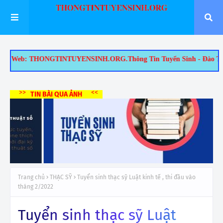
: THONGTINTUYENSINH.ORG.Thông Tin Tuyển Sinh - Đào Tạo Tại TP.HCM
>>
<<
TIN BÀI QUA ẢNH
Trang chủ
THẠC SỸ
Tuyển sinh thạc sỹ Luật kinh tế , thi đầu vào
tháng 2/2022
Tuyển sinh thạc sỹ Luật