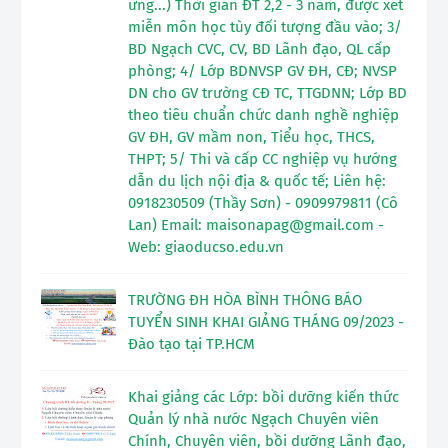
ứng...) Thời gian ĐT 2,2 - 3 năm, được xét
miễn môn học tùy đối tượng đầu vào; 3/
BD Ngạch CVC, CV, BD Lãnh đạo, QL cấp
phòng; 4/ Lớp BDNVSP GV ĐH, CĐ; NVSP
DN cho GV trường CĐ TC, TTGDNN; Lớp BD
theo tiêu chuẩn chức danh nghề nghiệp
GV ĐH, GV mầm non, Tiểu học, THCS,
THPT; 5/ Thi và cấp CC nghiệp vụ hướng
dẫn du lịch nội địa & quốc tế; Liên hệ:
0918230509 (Thầy Sơn) - 0909979811 (Cô
Lan) Email: maisonapag@gmail.com -
Web: giaoducso.edu.vn
TRƯỜNG ĐH HÒA BÌNH THÔNG BÁO
TUYỂN SINH KHAI GIẢNG THÁNG 09/2023 -
Đào tạo tại TP.HCM
Khai giảng các Lớp: bồi dưỡng kiến thức
Quản lý nhà nước Ngạch Chuyên viên
Chính, Chuyên viên, bồi dưỡng Lãnh đạo,