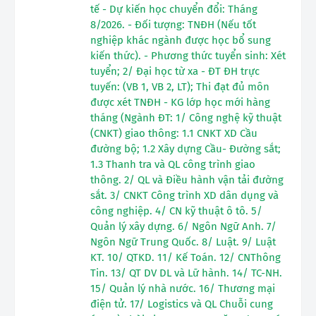
tế - Dự kiến học chuyển đổi: Tháng
8/2026. - Đối tượng: TNĐH (Nếu tốt
nghiệp khác ngành được học bổ sung
kiến thức). - Phương thức tuyển sinh: Xét
tuyển; 2/ Đại học từ xa - ĐT ĐH trực
tuyến: (VB 1, VB 2, LT); Thi đạt đủ môn
được xét TNĐH - KG lớp học mới hàng
tháng (Ngành ĐT: 1/ Công nghệ kỹ thuật
(CNKT) giao thông: 1.1 CNKT XD Cầu
đường bộ; 1.2 Xây dựng Cầu- Đường sắt;
1.3 Thanh tra và QL công trình giao
thông. 2/ QL và Điều hành vận tải đường
sắt. 3/ CNKT Công trình XD dân dụng và
công nghiệp. 4/ CN kỹ thuật ô tô. 5/
Quản lý xây dựng. 6/ Ngôn Ngữ Anh. 7/
Ngôn Ngữ Trung Quốc. 8/ Luật. 9/ Luật
KT. 10/ QTKD. 11/ Kế Toán. 12/ CNThông
Tin. 13/ QT DV DL và Lữ hành. 14/ TC-NH.
15/ Quản lý nhà nước. 16/ Thương mại
điện tử. 17/ Logistics và QL Chuỗi cung