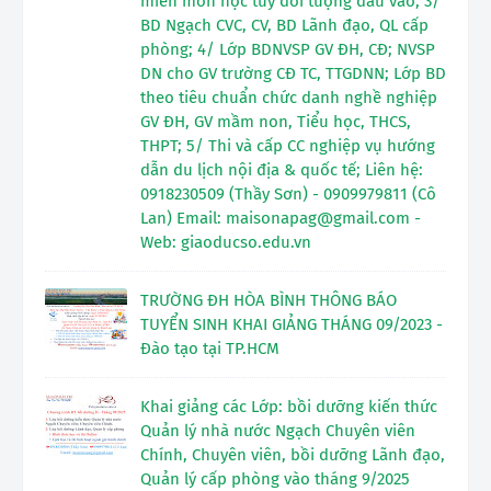
miễn môn học tùy đối tượng đầu vào; 3/
BD Ngạch CVC, CV, BD Lãnh đạo, QL cấp
phòng; 4/ Lớp BDNVSP GV ĐH, CĐ; NVSP
DN cho GV trường CĐ TC, TTGDNN; Lớp BD
theo tiêu chuẩn chức danh nghề nghiệp
GV ĐH, GV mầm non, Tiểu học, THCS,
THPT; 5/ Thi và cấp CC nghiệp vụ hướng
dẫn du lịch nội địa & quốc tế; Liên hệ:
0918230509 (Thầy Sơn) - 0909979811 (Cô
Lan) Email: maisonapag@gmail.com -
Web: giaoducso.edu.vn
TRƯỜNG ĐH HÒA BÌNH THÔNG BÁO
TUYỂN SINH KHAI GIẢNG THÁNG 09/2023 -
Đào tạo tại TP.HCM
Khai giảng các Lớp: bồi dưỡng kiến thức
Quản lý nhà nước Ngạch Chuyên viên
Chính, Chuyên viên, bồi dưỡng Lãnh đạo,
Quản lý cấp phòng vào tháng 9/2025