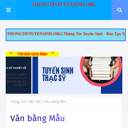
ONGTINTUYENSINH.ORG.Thông Tin Tuyển Sinh - Đào Tạo Tại TP.HCM: 1/
>>
<<
TIN BÀI QUA ẢNH
Trang chủ
ĐẠI HỌC
Văn bằng Mẫu
Văn bằng Mẫu