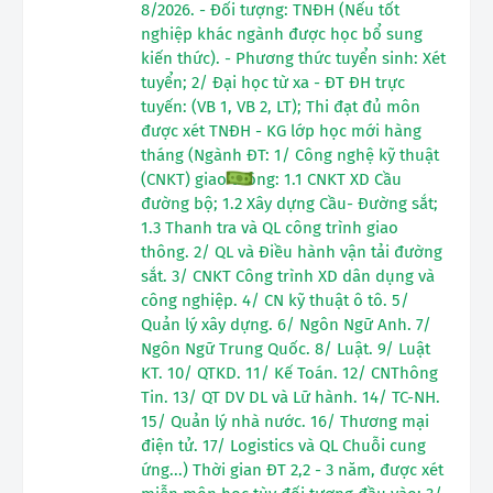
8/2026. - Đối tượng: TNĐH (Nếu tốt
nghiệp khác ngành được học bổ sung
kiến thức). - Phương thức tuyển sinh: Xét
tuyển; 2/ Đại học từ xa - ĐT ĐH trực
tuyến: (VB 1, VB 2, LT); Thi đạt đủ môn
được xét TNĐH - KG lớp học mới hàng
tháng (Ngành ĐT: 1/ Công nghệ kỹ thuật
(CNKT) giao thông: 1.1 CNKT XD Cầu
đường bộ; 1.2 Xây dựng Cầu- Đường sắt;
1.3 Thanh tra và QL công trình giao
thông. 2/ QL và Điều hành vận tải đường
sắt. 3/ CNKT Công trình XD dân dụng và
công nghiệp. 4/ CN kỹ thuật ô tô. 5/
Quản lý xây dựng. 6/ Ngôn Ngữ Anh. 7/
Ngôn Ngữ Trung Quốc. 8/ Luật. 9/ Luật
KT. 10/ QTKD. 11/ Kế Toán. 12/ CNThông
Tin. 13/ QT DV DL và Lữ hành. 14/ TC-NH.
15/ Quản lý nhà nước. 16/ Thương mại
điện tử. 17/ Logistics và QL Chuỗi cung
ứng...) Thời gian ĐT 2,2 - 3 năm, được xét