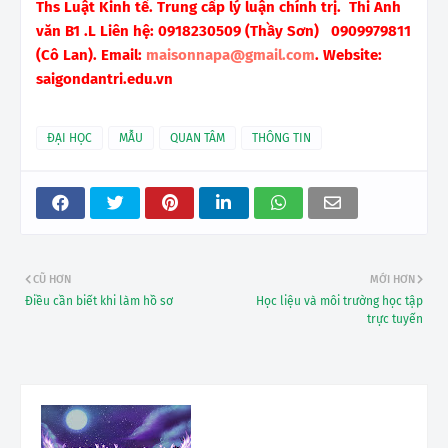
Ths Luật Kinh tế. Trung cấp lý luận chính trị.
Thi Anh
văn B1 .L
Liên hệ: 0918230509 (Thầy Sơn)
0909979811
(Cô Lan)
.
Email:
maisonnapa@gmail.com
.
Website:
saigondantri.edu.vn
ĐẠI HỌC
MẪU
QUAN TÂM
THÔNG TIN
CŨ HƠN
MỚI HƠN
Điều cần biết khi làm hồ sơ
Học liệu và môi trường học tập
trực tuyến